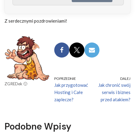
Z serdecznymi pozdrowieniami!
POPRZEDNIE
DALEJ
ZGREDek 🙂
Jak przygotować
Jak chronić swój
Hosting i Całe
serwis i biznes
zaplecze?
przed atakiem?
Podobne Wpisy