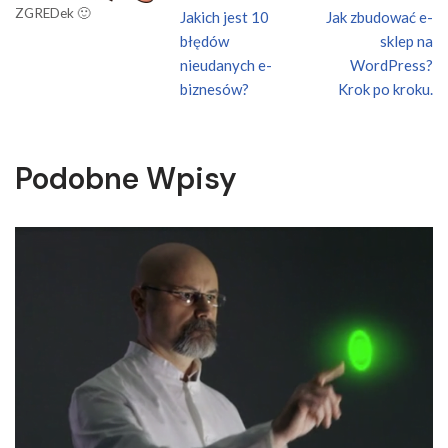
ZGREDek 🙂
Jakich jest 10
Jak zbudować e-
błędów
sklep na
nieudanych e-
WordPress?
biznesów?
Krok po kroku.
Podobne Wpisy