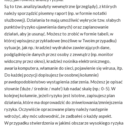
Są to tzw. analizy/audyty wewnętrzne (przeglądy), z których
należy sporządzić pisemny raport (np. w formie notatki
służbowej). Działania te mają umożliwić wykrycie tzw. słabych
punktów (ryzyko ujawnienia danych) oraz zaplanowanie
działań, aby je usunąć. Możesz to zrobić w formie tabeli, w
której wpisujesz przykładowe (możliwe w Twoim przypadku)
sytuacje, jak np.: kradzież wydruków zawierających dane,
podglądnięcie danych przez osoby z zewnątrz (np. monitor
widoczny przez okno), kradzież nośnika elektronicznego,
awaria komputera, włamanie do sieci, pojawienie się wirusa, itp.
Do każdej pozycji dopisujesz (w osobnej kolumnie)
prawdopodobieństwo wystąpienia zdarzenia. Możesz je opisać
słownie (‘duże / średnie / małe’) lub nadać skalę (np.: 0-5). W
kolejnej kolumnie, jeżeli ryzyko jest istotne, zapisujesz plan
działania, które ma doprowadzić do zniwelowania/zmniejszenia
ryzyka. Oczywiście opracowane plany należy następnie
wdrożyć, aby móc udowodnić, że zadbałeś o każdy aspekt.
W przypadku stwierdzenia w jakimś obszarze wysokiego ryzyka