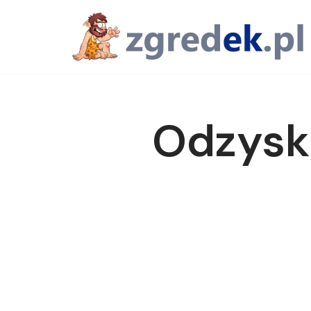
Przejdź
do
treści
Odzysk