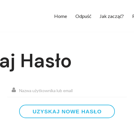
Home
Odpuść
Jak zacząć?
aj Hasło