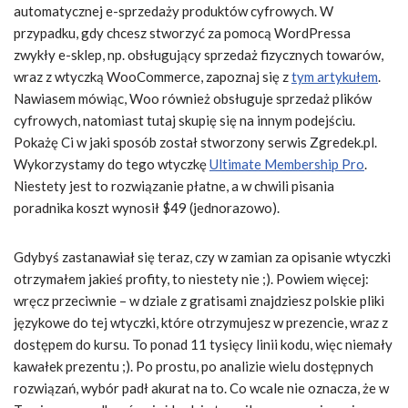
automatycznej e-sprzedaży produktów cyfrowych. W
przypadku, gdy chcesz stworzyć za pomocą WordPressa
zwykły e-sklep, np. obsługujący sprzedaż fizycznych towarów,
wraz z wtyczką WooCommerce, zapoznaj się z
tym artykułem
.
Nawiasem mówiąc, Woo również obsługuje sprzedaż plików
cyfrowych, natomiast tutaj skupię się na innym podejściu.
Pokażę Ci w jaki sposób został stworzony serwis Zgredek.pl.
Wykorzystamy do tego wtyczkę
Ultimate Membership Pro
.
Niestety jest to rozwiązanie płatne, a w chwili pisania
poradnika koszt wynosił $49 (jednorazowo).
Gdybyś zastanawiał się teraz, czy w zamian za opisanie wtyczki
otrzymałem jakieś profity, to niestety nie ;). Powiem więcej:
wręcz przeciwnie – w dziale z gratisami znajdziesz polskie pliki
językowe do tej wtyczki, które otrzymujesz w prezencie, wraz z
dostępem do kursu. To ponad 11 tysięcy linii kodu, więc niemały
kawałek prezentu ;). Po prostu, po analizie wielu dostępnych
rozwiązań, wybór padł akurat na to. Co wcale nie oznacza, że w