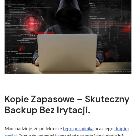
Kopie Zapasowe – Skuteczny
Backup Bez Irytacji.
Mam nadzieję, że po lekturze
tego poradnika
oraz jego
drugiej
części
, Twoja świadomość zagrożeń wzrosła i doskonale już